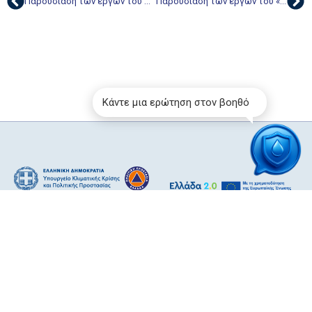
Παρουσίαση των έργων του Προγράμματος «ΑΙΓΙΣ» και επιχειρησιακή θωράκιση ενόψει της Αντιπυρικής Περιόδου 2026 στην Περιφέρεια Αττικής
Παρουσίαση των έργων του «ΑΙΓΙΣ» που χρηματοδοτούνται από το Ταμείο Ανάκαμψης και Ανθεκτικότητας, στο πλαίσιο προετοιμασίας ενόψει της αντιπυρικής περιόδου 2026 στην Περιφέρεια Κεντρικής Μακεδονίας.
Κάντε μια ερώτηση στον βοηθό
Όροι Χρήσης
Πολιτική Cookies
Δήλωση Προσβασιμότητας