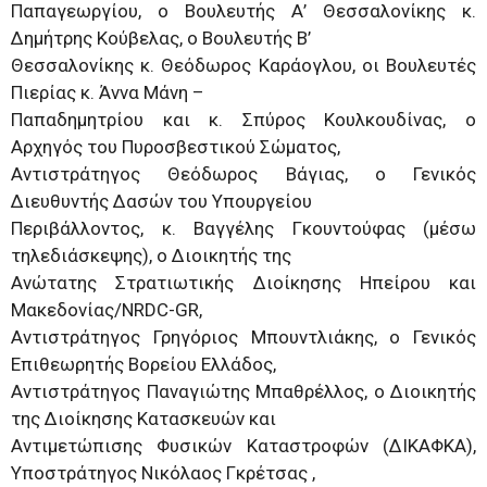
Παπαγεωργίου, ο Βουλευτής Α’ Θεσσαλονίκης κ.
Δημήτρης Κούβελας, ο Βουλευτής Β’
Θεσσαλονίκης κ. Θεόδωρος Καράογλου, οι Βουλευτές
Πιερίας κ. Άννα Μάνη –
Παπαδημητρίου και κ. Σπύρος Κουλκουδίνας, ο
Αρχηγός του Πυροσβεστικού Σώματος,
Αντιστράτηγος Θεόδωρος Βάγιας, ο Γενικός
Διευθυντής Δασών του Υπουργείου
Περιβάλλοντος, κ. Βαγγέλης Γκουντούφας (μέσω
τηλεδιάσκεψης), ο Διοικητής της
Ανώτατης Στρατιωτικής Διοίκησης Ηπείρου και
Μακεδονίας/NRDC-GR,
Αντιστράτηγος Γρηγόριος Μπουντλιάκης, ο Γενικός
Επιθεωρητής Βορείου Ελλάδος,
Αντιστράτηγος Παναγιώτης Μπαθρέλλος, ο Διοικητής
της Διοίκησης Κατασκευών και
Αντιμετώπισης Φυσικών Καταστροφών (ΔΙΚΑΦΚΑ),
Υποστράτηγος Νικόλαος Γκρέτσας ,