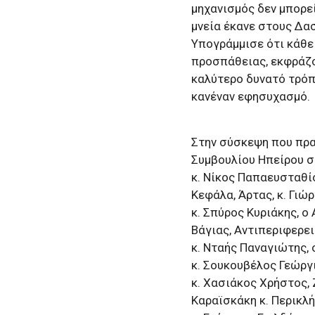
μηχανισμός δεν μπορεί
μνεία έκανε στους Δα
Υπογράμμισε ότι κάθε
προσπάθειας, εκφράζο
καλύτερο δυνατό τρόπο
κανέναν εφησυχασμό.
Στην σύσκεψη που πρ
Συμβουλίου Ηπείρου σ
κ. Νίκος Παπαευσταθίο
Κεφάλα, Άρτας, κ. Γιώ
κ. Σπύρος Κυριάκης, 
Βάγιας, Αντιπεριφερε
κ. Νταής Παναγιώτης, 
κ. Σουκουβέλος Γεώργ
κ. Χασιάκος Χρήστος, 
Καραϊσκάκη κ. Περικλ