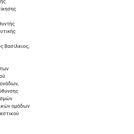
τής
οίκησης
θυντής
Δυτικής
ς Βασίλειος,
 των
κού
Μονάδων,
εύθυνσης
ισμών
τικών ομάδων
βεστικού