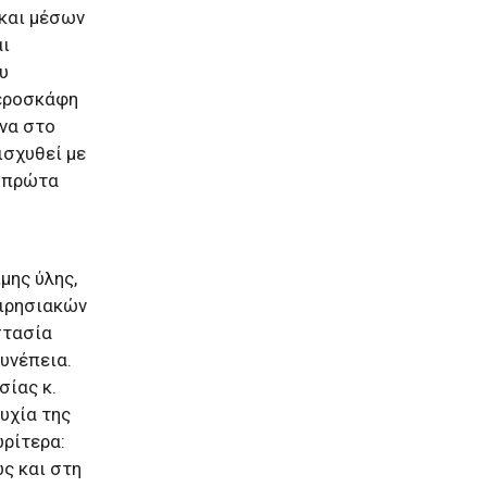
 και μέσων
αι
υ
αεροσκάφη
να στο
ισχυθεί με
ο πρώτα
μης ύλης,
ειρησιακών
στασία
υνέπεια.
σίας κ.
υχία της
ωρίτερα:
ς και στη