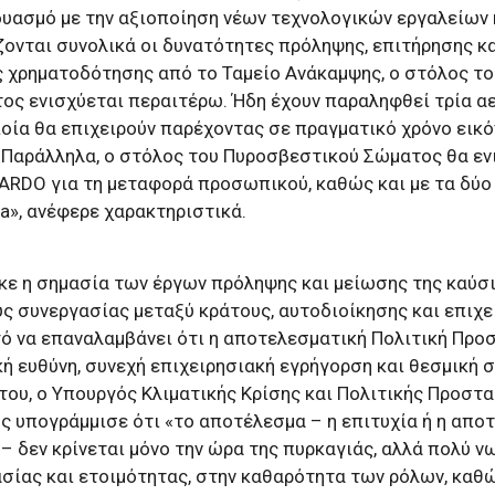
δυασμό με την αξιοποίηση νέων τεχνολογικών εργαλείων
ζονται συνολικά οι δυνατότητες πρόληψης, επιτήρησης κ
 χρηματοδότησης από το Ταμείο Ανάκαμψης, ο στόλος το
ος ενισχύεται περαιτέρω. Ήδη έχουν παραληφθεί τρία 
οία θα επιχειρούν παρέχοντας σε πραγματικό χρόνο εικό
 Παράλληλα, ο στόλος του Πυροσβεστικού Σώματος θα εν
ARDO για τη μεταφορά προσωπικού, καθώς και με τα δύ
a», ανέφερε χαρακτηριστικά.
κε η σημασία των έργων πρόληψης και μείωσης της καύσι
ύς συνεργασίας μεταξύ κράτους, αυτοδιοίκησης και επιχ
ό να επαναλαμβάνει ότι η αποτελεσματική Πολιτική Προ
ή ευθύνη, συνεχή επιχειρησιακή εγρήγορση και θεσμική σ
ου, ο Υπουργός Κλιματικής Κρίσης και Πολιτικής Προστα
ς υπογράμμισε ότι «το αποτέλεσμα – η επιτυχία ή η αποτ
– δεν κρίνεται μόνο την ώρα της πυρκαγιάς, αλλά πολύ ν
σίας και ετοιμότητας, στην καθαρότητα των ρόλων, καθώ