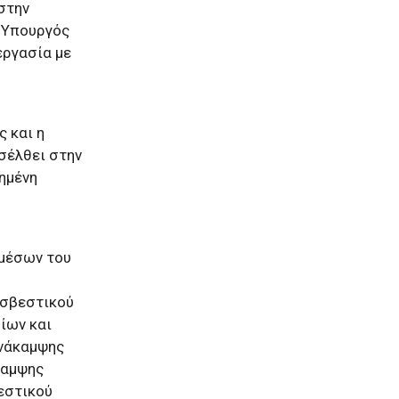
στην
ο Υπουργός
εργασία με
 και η
σέλθει στην
ξημένη
 μέσων του
οσβεστικού
ίων και
Ανάκαμψης
καμψης
εστικού