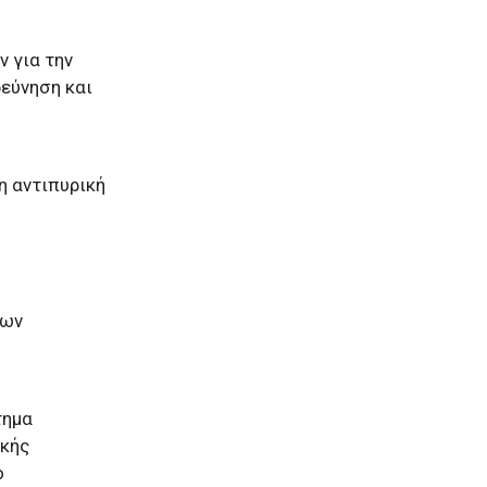
 για την
εύνηση και
η αντιπυρική
των
τημα
ικής
ο