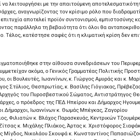
 να λειτουργήσει με την απαιτούμενη αποτελεσματικότητ
σάρχες, αναγνωρίζοντας τον κρίσιμο ρόλο που διαδραματί
 επιτυχία αποτελεί προϊόν συντονισμού, εμπιστοσύνης κ
ντας παράλληλα τη βεβαιότητα ότι όλοι θα ανταποκριθο
. Τέλος, κατέστησε σαφές ότι η κλιματική κρίση δεν επ
αγματοποιήθηκε στην αίθουσα συνεδριάσεων του Περιφε
υμμετείχαν ακόμα, ο Γενικός Γραμματέας Πολιτικής Προστ
υ, οι Βουλευτές, Ιωαννίνων, κ. Γιώργος Αμυράς και κ. Μαρ
ργος Στύλιος, Θεσπρωτίας, κ. Βασίλης Γιόγιακας, Πρέβεζα
ο Αρχηγός του Πυροσβεστικού Σώματος, Αντιστράτηγος Θ
ιάρχες, ο πρόεδρος της ΠΕΔ Ηπείρου και Δήμαρχος Ηγουμε
οι Δήμαρχοι, Ιωαννίνων κ. Θωμάς Μπέγκας, Ζαγορίου
ιος, Φιλιατών κ. Βλάχος Παρασκευάς, Κεντρικών Τζουμέρ
Ζίτσας κ. Μιχάλης Πλιάκος, Άρτας κ. Χριστόφορος Σιαφάκ
ής Μίγδος, Νικολάου Σκουφά κ. Κωνσταντίνος Παπασιώζο