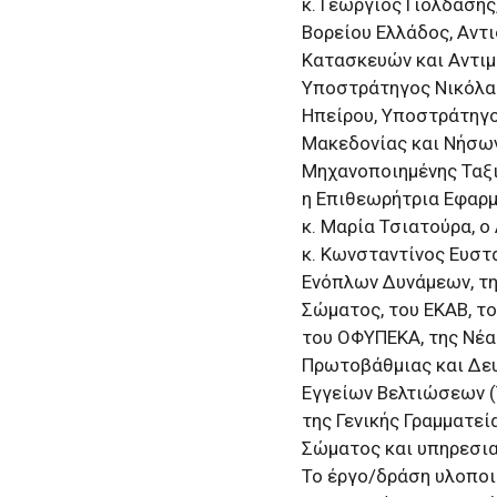
κ. Γεώργιος Γιολδάση
Βορείου Ελλάδος, Αντ
Κατασκευών και Αντι
Υποστράτηγος Νικόλαο
Ηπείρου, Υποστράτηγο
Μακεδονίας και Νήσων
Μηχανοποιημένης Ταξια
η Επιθεωρήτρια Εφαρμ
κ. Μαρία Τσιατούρα, ο
κ. Κωνσταντίνος Ευστ
Ενόπλων Δυνάμεων, τη
Σώματος, του ΕΚΑΒ, τ
του ΟΦΥΠΕΚΑ, της Νέας
Πρωτοβάθμιας και Δε
Εγγείων Βελτιώσεων (Τ
της Γενικής Γραμματε
Σώματος και υπηρεσια
Το έργο/δράση υλοποι