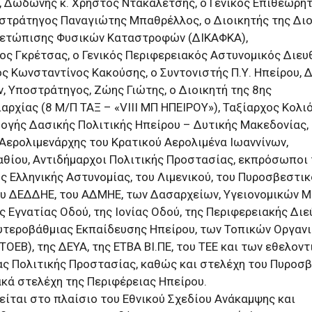
ς, Δωδώνης κ. Χρήστος Ντακαλέτσης, ο Γενικός Επιθεωρη
ιστράτηγος Παναγιώτης Μπαθρέλλος, ο Διοικητής της Δι
μετώπισης Φυσικών Καταστροφών (ΔΙΚΑΦΚΑ),
ς Γκρέτσας, ο Γενικός Περιφερειακός Αστυνομικός Διευ
ς Κωνσταντίνος Κακούσης, ο Συντονιστής Π.Υ. Ηπείρου, 
, Υποστράτηγος, Ζώης Γιώτης, ο Διοικητή της 8ης
ρχίας (8 Μ/Π ΤΑΞ – «VIII ΜΠ ΗΠΕΙΡΟΥ»), Ταξίαρχος Κολιό
ογής Δασικής Πολιτικής Ηπείρου – Δυτικής Μακεδονίας,
 Αερολιμενάρχης του Κρατικού Αερολιμένα Ιωαννίνων,
αθίου, Αντιδήμαρχοι Πολιτικής Προστασίας, εκπρόσωποι
ς Ελληνικής Αστυνομίας, του Λιμενικού, του Πυροσβεστι
ου ΔΕΔΔΗΕ, του ΑΔΜΗΕ, των Δασαρχείων, Υγειονομικών 
 Εγνατίας Οδού, της Ιονίας Οδού, της Περιφερειακής Δι
υτεροβάθμιας Εκπαίδευσης Ηπείρου, των Τοπικών Οργαν
ΟΕΒ), της ΔΕΥΑ, της ΕΤΒΑ ΒΙ.ΠΕ, του ΤΕΕ και των εθελον
ίας Πολιτικής Προστασίας, καθώς και στελέχη του Πυροσ
κά στελέχη της Περιφέρειας Ηπείρου.
είται στο πλαίσιο του Εθνικού Σχεδίου Ανάκαμψης και