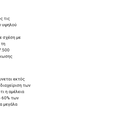
ς τις
ν υψηλού
ε σχέση με
 τη
7.500
άκωσης
ώνεται εκτός
 διαχείριση των
τι η αμέλεια
ο 60% των
α μεγάλα