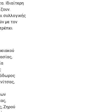
α. Ιδιαίτερη
ζουν.
αι συλλογικής
ύν με τον
ιτρέπει
ρειακού
ασίας,
ία
ς
εόδωρος
νίτσας,
κων
ας,
ς, Ζηρού