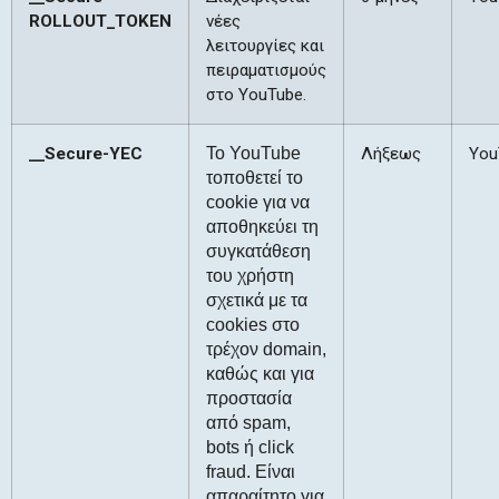
ROLLOUT_TOKEN
νέες
λειτουργίες και
πειραματισμούς
στο YouTube.
__Secure-YEC
Το YouTube
Λήξεως
You
τοποθετεί το
cookie για να
αποθηκεύει τη
συγκατάθεση
του χρήστη
σχετικά με τα
cookies στο
τρέχον domain,
καθώς και για
προστασία
από spam,
bots ή click
fraud. Είναι
απαραίτητο για