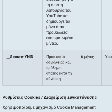
τη σωστή
λειτουργία του
YouTube και
δημιουργείται
μόνο όταν
προβάλλεται
ενσωματωμένο
βίντεο.
__Secure-YNID
Προστασία
6 μήνες
You
ασφάλειας και
πρόληψη
απάτης κατά τη
σύνδεση.
Ρυθμίσεις Cookies / Διαχείριση Συγκατάθεσης
Χρησιμοποιούμε μηχανισμό Cookie Management