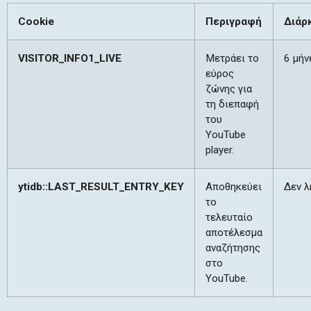
Cookie
Περιγραφή
Διάρ
VISITOR_INFO1_LIVE
Μετράει το
6 μήν
εύρος
ζώνης για
τη διεπαφή
του
YouTube
player.
ytidb::LAST_RESULT_ENTRY_KEY
Αποθηκεύει
Δεν λ
το
τελευταίο
αποτέλεσμα
αναζήτησης
στο
YouTube.