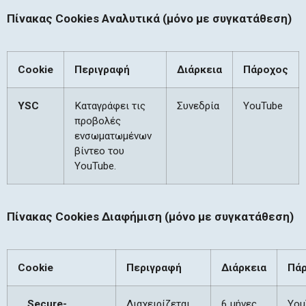
Πίνακας Cookies Αναλυτικά (μόνο με συγκατάθεση)
Cookie
Περιγραφή
Διάρκεια
Πάροχος
YSC
Καταγράφει τις
Συνεδρία
YouTube
προβολές
ενσωματωμένων
βίντεο του
YouTube.
Πίνακας Cookies Διαφήμιση (μόνο με συγκατάθεση)
Cookie
Περιγραφή
Διάρκεια
Πά
__Secure-
Διαχειρίζεται
6 μήνες
You