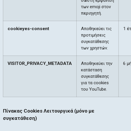
σωστή εμφάνιση
των emoji στον
περιηγητή.
cookieyes-consent
Αποθηκεύει τις
1 έ
προτιμήσεις
συγκατάθεσης
των χρηστών.
VISITOR_PRIVACY_METADATA
Αποθηκεύει την
6 μ
κατάσταση
συγκατάθεσης
για τα cookies
του YouTube.
Πίνακας Cookies Λειτουργικά (μόνο με
συγκατάθεση)